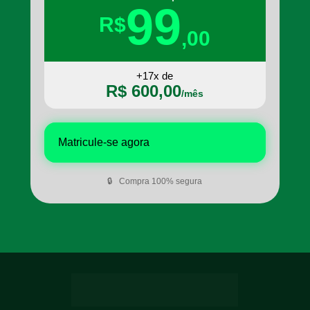
99
R$
,00
+17x de
R$ 600,00
/mês
Matricule-se agora
🔒
Compra 100% segura
NOSSO CORPO 
DOCENTE DE ELITE