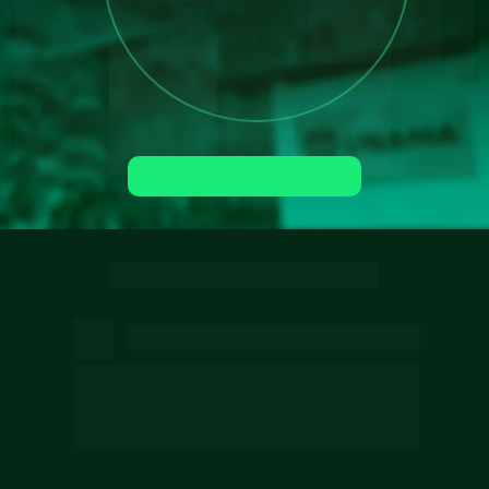
Matricule-se agora
SOBRE O SEU CURSO
Visão Estratégica
Acolha e transforme o cotidiano de famílias 
neurodivergentes por meio de práticas 
integrativas, modernas e centradas na realidade 
de cada indivíduo