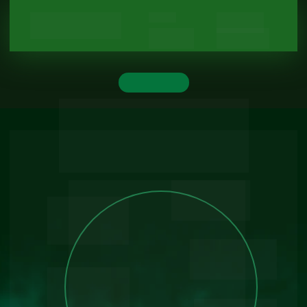
Início
Metodologi
a
Professore
Programaçã
s
o
Especialização
Nutrição Aplicada à 
Neurodivergência: 
TEA, TDAH e 
Síndrome de Down